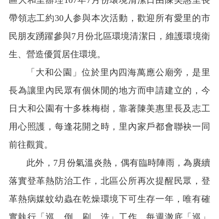
區大和里辦理
107
年
7
月份環境清潔日由陳美惠里長
帶領志工約
30
人参與本次活動，歡迎所有愛里的市
民朋友踴躍參與
7
月份北區環境清潔日，維護環境衛
生、營造優質居住環境。
「大和公園」位於里內四海萬應公廟旁，是里
長為讓里內民眾有個休閒的地方而申請建立的，今
日大和公園有十多株梅樹，靠著陳美惠里長及志工
用心照護，每逢花開之時，里內家戶都會聯袂一同
前往觀賞。
此外，
7
月份氣溫炎熱，偶有臨時陣雨，為賡續
落實登革熱防治工作，北區公所再次提醒民眾，登
革熱病媒蚊幼蟲在乾燥環境下可生存一年，唯有確
實執行「巡、倒、刷、洗」工作，每週澈底「巡」