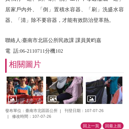
居家戶內外、「倒」置積水容器、「刷」洗盛水容
器、「清」除不要容器，才能有效防治登革熱。
聯絡人
:
臺南市北區公所民政課 課員黃畇嘉
電
話
:06-2110711
分機
102
相關圖片
發布單位：臺南市北區區公所
刊登日期：107-07-26
修改時間：107-07-26
回上一頁
回最上面