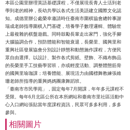
本區公園里辦理英語基礎課程，不僅展現長青人士活到老
學到老的精神，長幼共學以各式生活美語建立國際文化認
知。成德里辦公處榮幸邀請時任臺南市圍棋協會總幹事謝
瑞成老師指導圍棋入門基礎，培養學子數理邏輯、體驗世
上最複雜的棋盤遊戲。同時鼓勵長輩走出家門，強化手腳
大腦協調合作，預防體能和智能衰退，長榮里、國興里和
重興社區發展協會分別設計靜態和動態施作課程，方便民
眾自由選擇。以設計、製作各式剪紙、壁飾、不織布飾品
的長榮里手工技藝學習班，亦或輕度活動、調整體態筋骨
的國興里瑜珈課；培養體能、展現活力由國標舞教練張維
珊老師所指導的重興媽媽團康舞蹈班。
「臺南市市民學苑」，固定每年7月開課，年年多元課程不
受限。每年6月北區公所在本所網站和臺南市里社區活動中
心入口網站張貼當年度課程資訊，民眾可多多利用，多多
參與。
相關圖片