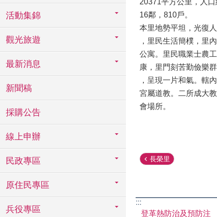
20371平方公里，人口
活動集錦
16鄰，810戶。
本里地勢平坦，光復人
觀光旅遊
，里民生活簡樸，里內
公寓。里民職業士農工
最新消息
康，里門刻苦勤儉樂群
，呈現一片和氣。轄內
新聞稿
宮屬道教。二所成大教
會場所。
採購公告
線上申辦
長榮里
民政專區
原住民專區
:::
兵役專區
登革熱防治及預防注