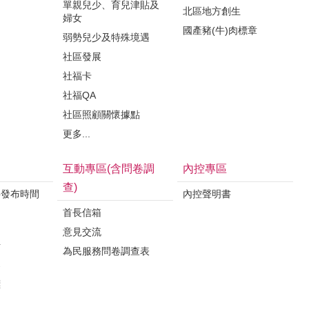
單親兒少、育兒津貼及
北區地方創生
婦女
國產豬(牛)肉標章
弱勢兒少及特殊境遇
社區發展
社福卡
社福QA
社區照顧關懷據點
更多...
互動專區(含問卷調
內控專區
查)
料發布時間
內控聲明書
首長信箱
意見交流
析
為民服務問卷調查表
案
標