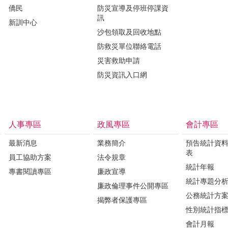
僑民
防災宣導及停班停課資
訊
新訓中心
沙包領取及回收地點
防救災單位聯絡電話
災害救助申請
防災資訊入口網
人事專區
政風專區
會計專區
最新消息
業務簡介
預告統計資
表
員工協助方案
法令規章
統計年報
專書閱讀專區
廉政宣導
統計專題分
廉政倫理事件公開專區
公務統計方
揭弊者保護專區
性別統計指
會計月報