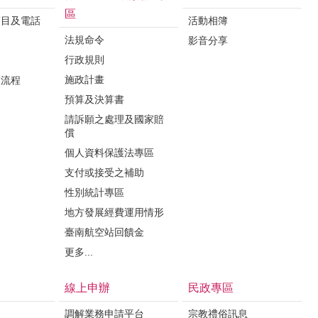
區
項目及電話
活動相簿
法規命令
影音分享
行政規則
施政計畫
業流程
預算及決算書
請訴願之處理及國家賠
償
個人資料保護法專區
支付或接受之補助
性別統計專區
地方發展經費運用情形
臺南航空站回饋金
更多...
線上申辦
民政專區
調解業務申請平台
宗教禮俗訊息