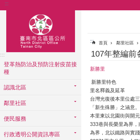
:::
跳到主要內容區塊
:::
首頁
鄰里社區
107年整編
:::
登革熱防治及預防注射疫苗接
新勝里
種
新勝里特色
認識北區
里名釋義及延革
台灣光復後本里位處三
鄰里社區
「新生殊勝」之涵意。
本里東以北園街與開元
便民服務
333巷與長榮里為界
為界，北以鐵路與實踐
行政透明公開資訊專區