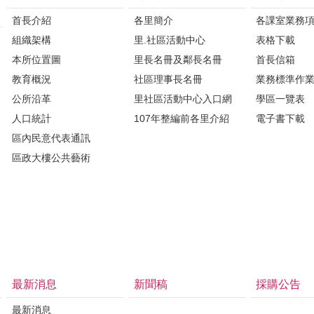
首長介紹
各里簡介
各課室業務
組織架構
里.社區活動中心
表格下載
本所位置圖
里長名冊及鄰長名冊
首長信箱
教育概況
社區理事長名冊
業務標準作
公所沿革
里社區活動中心入口網
學區一覽表
人口統計
107年整編前各里介紹
電子書下載
區內民意代表通訊
區政大樓公共藝術
最新消息
新聞稿
採購公告
最新消息