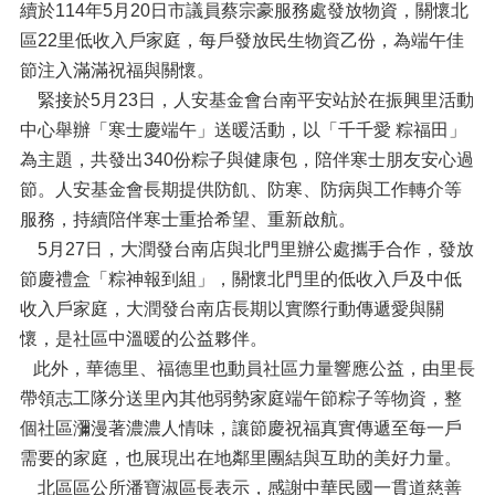
續於114年5月20日市議員蔡宗豪服務處發放物資，關懷北
區22里低收入戶家庭，每戶發放民生物資乙份，為端午佳
節注入滿滿祝福與關懷。
緊接於5月23日，人安基金會台南平安站於在振興里活動
中心舉辦「寒士慶端午」送暖活動，以「千千愛 粽福田」
為主題，共發出340份粽子與健康包，陪伴寒士朋友安心過
節。人安基金會長期提供防飢、防寒、防病與工作轉介等
服務，持續陪伴寒士重拾希望、重新啟航。
5月27日，大潤發台南店與北門里辦公處攜手合作，發放
節慶禮盒「粽神報到組」，關懷北門里的低收入戶及中低
收入戶家庭，大潤發台南店長期以實際行動傳遞愛與關
懷，是社區中溫暖的公益夥伴。
此外，華德里、福德里也動員社區力量響應公益，由里長
帶領志工隊分送里內其他弱勢家庭端午節粽子等物資，整
個社區瀰漫著濃濃人情味，讓節慶祝福真實傳遞至每一戶
需要的家庭，也展現出在地鄰里團結與互助的美好力量。
北區區公所潘寶淑區長表示，感謝中華民國一貫道慈善