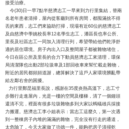
接受治療。
今(30)日一早7點半慈濟志工一早來到力行里集結，替兩
名老年患者清掃，屋內從客廳到所有房間，都囤滿捨不得
丟的東西，志工們來協助打掃，現場有近60位的慈濟志工
及由慈濟中學姚校長率12名學生志工，潘區長也率公所、
里長及社區志工一同加入清理行列，希望帶給他們乾淨舒
適的居住環境。房子內出入口及整間屋子都被雜物堵住，
今日在區公所及里長的合力下動員慈濟志工來清理，環保
局清潔隊也出動2部垃圾車及1部回收車來幫忙載走雜物，
附近的居民都頻頻道謝，總算解決了這戶人家環境髒亂帶
給左鄰右舍的困擾。
力行里鄭昆福里長說，感謝在35度炎熱高溫下，志工寸
步難行走進屋內，光是一樓的空間及樓梯，清了一個鐘頭
還清不完，裡面有很多垃圾雜物多到大家以螞蟻雄兵採接
力搬運。慈濟志工李小姐表示：當志工這麼久，第一次遇
到一整棟房子內堆的滿滿的雜物，完全沒有行走的通道，
太危險了，今天大家做了功德一件，能夠把房子清掃乾