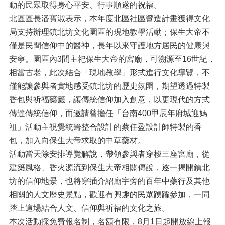
動的民眾取得身心平安、行事順遂的祝福。
北區區長潘寶淑表示，本年度北區社區營造計畫獲得文化
局支持辦理鎮北坊文化園區的現地教學活動；保生大帝不
僅是民間信仰中的醫神，長年以來守護地方居民的健康與
安寧。園區內3間主祀保生大帝的宮廟，可溯源至16世紀，
相當古老，此次結合「現地教學」形式進行文化導覽，不
僅能讓參與者實地感受鎮北坊的歷史氛圍，期望透過特製
香包與祈福藥籤，讓傳統信仰加入創意，以更現代的方式
傳達傳統信仰，而邀請曾擔任「台南400甲辰年府城迎媽
祖」活動主視覺統籌整合設計的蔡任盈設計師特製的香
包，加入向保生大帝求取的中草藥材。
活動當天除安排導覽解說，帶領參與者穿梭三座宮廟，從
建築風格、香火源流到保生大帝相關傳說，逐一揭開鎮北
坊的信仰地景，也將穿插介紹廟宇旁的百年中藥行及其他
相關的人文歷史景點，歡迎有興趣的民眾踴躍參加，一同
踏上這場結合人文、信仰與祈福的文化之旅。
本次活動採免費報名制，名額有限，8月1日起開放線上報