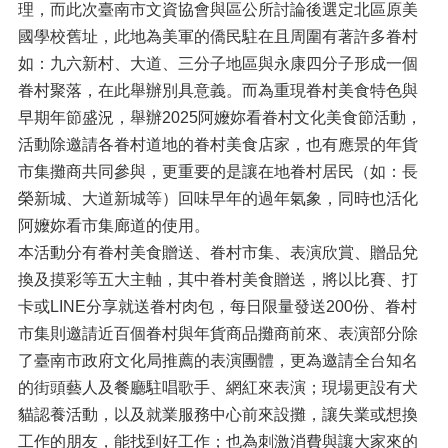
理，而此次臺南市文資協會與區公所討論後選定北區原美
國學校舊址，此地為美軍的僑民駐在且周圍有著許多眷村
如：九六新村、大道、三分子地區與永康四分子形成一個
眷村聚落，在此舉辦別具意義。而為重現眷村美食特色與
早期年節盛況，舉辦2025阿嬤妳看眷村文化美食節活動，
活動除邀請各眷村道地的眷村美食店家，也有應景的年貨
市集攤商共同參與，更重要的是讓在地眷村居民（如：長
榮新城、大道新城等）回味早年的過年氣象，同時也活化
阿嬤妳看市集廊道的使用。
本活動分有眷村美食贈送、眷村市集、表演欣賞、贈品兌
換及摸彩等五大主軸，其中眷村美食贈送，將以比賽、打
卡或LINE分享就送眷村肉包，每日限量發送200份、眷村
市集則邀請近百個眷村與年貨商品攤商前來、表演部分除
了臺南市政府文化局推薦的表演團體，更為邀請全台知名
的街頭藝人及餐廳駐唱歌手、網紅來表演；現場更設有犬
貓認養活動，以及就業服務中心前來設攤，讓失業或想換
工作的朋友，能找到好工作；也為刺激消費與讓大家來的