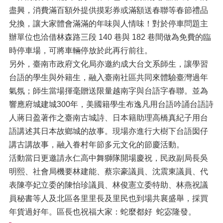
盡興，消費滿百額外提供摸彩券或滿額送春聯等春節禮品
兌換，讓大家體會滿滿的年味與人情味！對於停車問題主
辦單位也洽借林森路三段 140 巷與 182 巷間做為免費的臨
時停車場，可將車輛停放於此再行前往。
另外，臺南市政府文化局亦邀約成大台文系師生，讓學習
台語的學生與外籍生，融入臺南社區共同來體驗臺灣過年
氣氛；師生當場揮毫贈送限量越南字與台語字春聯。並為
響應府城建城300年，美國籍學生布逸凡用台語吟誦台語詩
人蔣日盈著作之臺南古城詩、日本籍助理高橋真紀子用台
語講述其日本故鄉城的故事。現場亦進行大樹下台語囡仔
講古講故事，融入眷村年節多元文化的節慶活動。
活動當日更邀請永仁高中舞獅隊開場慶祝，民政副局長吳
明熙、社會局機要林建能、蔡宗豪議員、沈震東議員、代
表陳亭妃立委的陳怡珍議員、林俊憲立委特助、林燕祝議
員秘書等人及北區各里里長及里民也到場共襄盛舉，採買
年貨過好年。區長也祝福大家：蛇麼都好 蛇宓隆發。