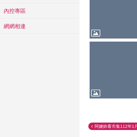
內控專區
網網相連
阿嬤妳看市集112年1月市