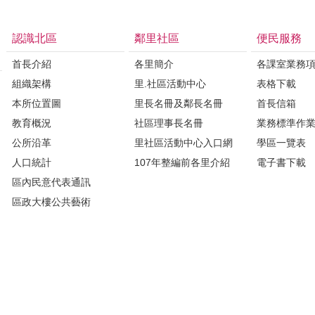
認識北區
鄰里社區
便民服務
首長介紹
各里簡介
各課室業務
組織架構
里.社區活動中心
表格下載
本所位置圖
里長名冊及鄰長名冊
首長信箱
教育概況
社區理事長名冊
業務標準作
公所沿革
里社區活動中心入口網
學區一覽表
人口統計
107年整編前各里介紹
電子書下載
區內民意代表通訊
區政大樓公共藝術