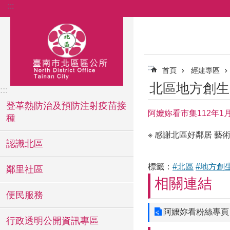
:::
跳到主要內容區塊
:::
首頁
經建專區
北區地方創生
:::
登革熱防治及預防注射疫苗接
阿嬤妳看市集112年1
種
※ 感謝北區好鄰居 藝術
認識北區
標籤：
#北區
#地方創
鄰里社區
相關連結
便民服務
阿嬤妳看粉絲專頁
行政透明公開資訊專區