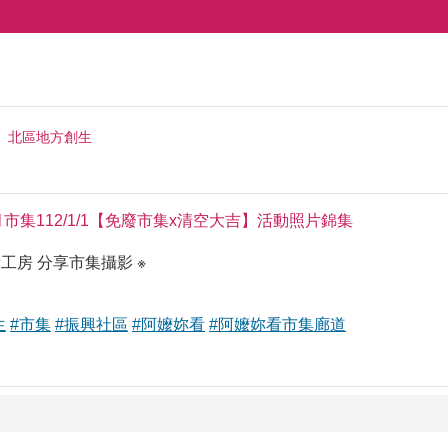
北區地方創生
月市集112/1/1【免廢市集x清空大吉】活動照片錦集
工房 分享市集攝影 ※
生
#市集
#振興社區
#阿嬤妳看
#阿嬤妳看市集廊道