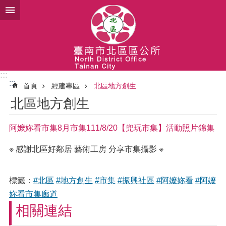
跳到主要內容區塊
:::
:::
首頁
經建專區
北區地方創生
北區地方創生
阿嬤妳看市集8月市集111/8/20【兜玩市集】活動照片錦集
※ 感謝北區好鄰居 藝術工房 分享市集攝影 ※
標籤：
#北區
#地方創生
#市集
#振興社區
#阿嬤妳看
#阿嬤
妳看市集廊道
相關連結