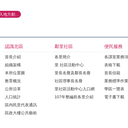
地方創...
認識北區
鄰里社區
便民服務
首長介紹
各里簡介
各課室業務
組織架構
里.社區活動中心
表格下載
本所位置圖
里長名冊及鄰長名冊
首長信箱
教育概況
社區理事長名冊
業務標準作
公所沿革
里社區活動中心入口網
學區一覽表
人口統計
107年整編前各里介紹
電子書下載
區內民意代表通訊
區政大樓公共藝術