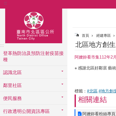
:::
跳到主要內容區塊
:::
首頁
經建專區
北區地方創生
:::
登革熱防治及預防注射疫苗接
阿嬤妳看市集112年2
種
※ 感謝北區好鄰居 藝術
認識北區
鄰里社區
標籤：
#北區
#地方創
相關連結
便民服務
行政透明公開資訊專區
阿嬤妳看粉絲專頁