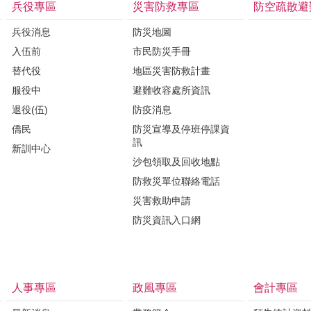
兵役專區
災害防救專區
防空疏散避
兵役消息
防災地圖
入伍前
市民防災手冊
替代役
地區災害防救計畫
服役中
避難收容處所資訊
退役(伍)
防疫消息
僑民
防災宣導及停班停課資
訊
新訓中心
沙包領取及回收地點
防救災單位聯絡電話
災害救助申請
防災資訊入口網
人事專區
政風專區
會計專區