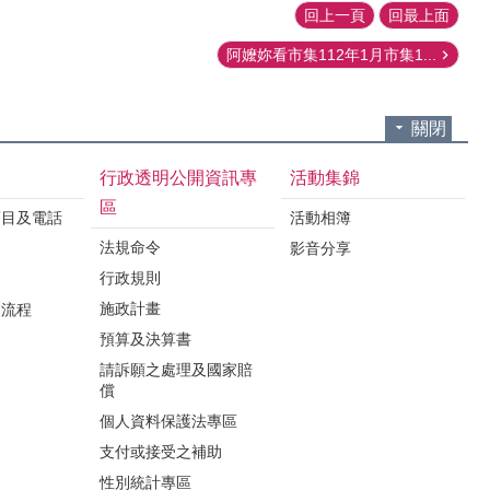
回上一頁
回最上面
阿嬤妳看市集112年1月市集1...
關閉
行政透明公開資訊專
活動集錦
區
項目及電話
活動相簿
法規命令
影音分享
行政規則
施政計畫
業流程
預算及決算書
請訴願之處理及國家賠
償
個人資料保護法專區
支付或接受之補助
性別統計專區