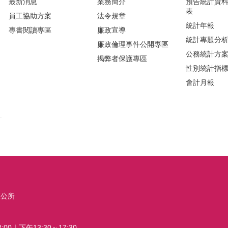
最新消息
業務簡介
預告統計資
表
員工協助方案
法令規章
統計年報
專書閱讀專區
廉政宣導
統計專題分
廉政倫理事件公開專區
公務統計方
揭弊者保護專區
性別統計指
會計月報
區公所
00｜下午13:30～17:30