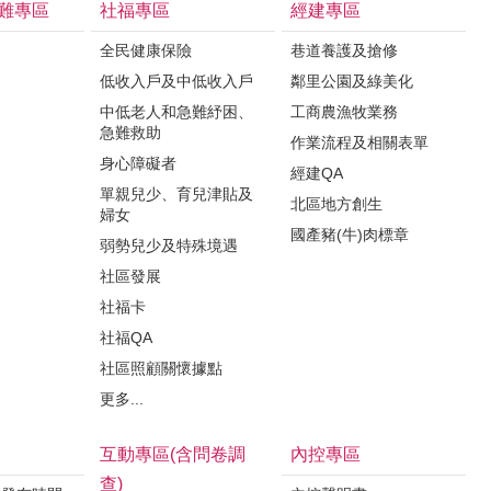
難專區
社福專區
經建專區
全民健康保險
巷道養護及搶修
低收入戶及中低收入戶
鄰里公園及綠美化
中低老人和急難紓困、
工商農漁牧業務
急難救助
作業流程及相關表單
身心障礙者
經建QA
單親兒少、育兒津貼及
北區地方創生
婦女
國產豬(牛)肉標章
弱勢兒少及特殊境遇
社區發展
社福卡
社福QA
社區照顧關懷據點
更多...
互動專區(含問卷調
內控專區
查)