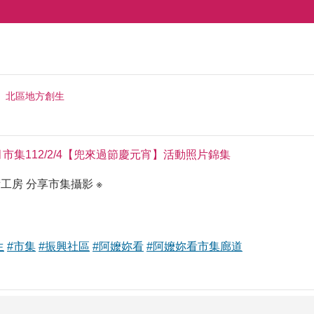
北區地方創生
月市集112/2/4【兜來過節慶元宵】活動照片錦集
工房 分享市集攝影 ※
生
#市集
#振興社區
#阿嬤妳看
#阿嬤妳看市集廊道