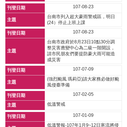
107-08-23
台南市列入超大豪雨警戒區，明日
(24）停止上班上課
107-08-23
台南市政府於8月23日10點30分調
整災害應變中心為二級一階開設，
請市民朋友們要提防豪大雨可能造
成災害
107-07-09
(強烈颱風 瑪莉亞)請大家務必做好颱
風侵臺準備
107-02-05
低溫警戒
107-01-09
低溫警報-107年1月9~12日寒流將侵