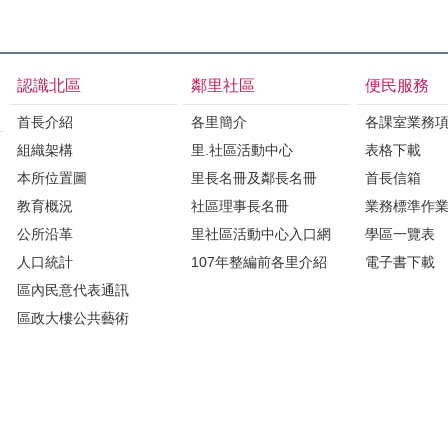
認識北區
鄰里社區
便民服務
首長介紹
各里簡介
各課室業務
組織架構
里.社區活動中心
表格下載
本所位置圖
里長名冊及鄰長名冊
首長信箱
教育概況
社區理事長名冊
業務標準作
公所沿革
里社區活動中心入口網
學區一覽表
人口統計
107年整編前各里介紹
電子書下載
區內民意代表通訊
區政大樓公共藝術