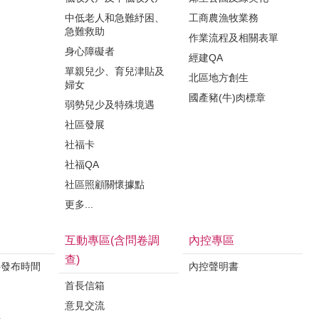
中低老人和急難紓困、
工商農漁牧業務
急難救助
作業流程及相關表單
身心障礙者
經建QA
單親兒少、育兒津貼及
北區地方創生
婦女
國產豬(牛)肉標章
弱勢兒少及特殊境遇
社區發展
社福卡
社福QA
社區照顧關懷據點
更多...
互動專區(含問卷調
內控專區
查)
料發布時間
內控聲明書
首長信箱
意見交流