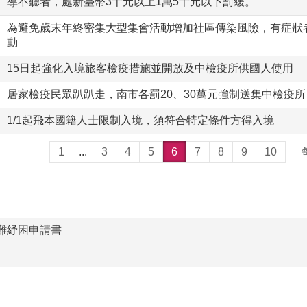
導不聽者，處新臺幣3千元以上1萬5千元以下罰緩。
為避免歲末年終密集大型集會活動增加社區傳染風險，有症狀
動
15日起強化入境旅客檢疫措施並開放及中檢疫所供國人使用
居家檢疫民眾趴趴走，南市各罰20、30萬元強制送集中檢疫
1/1起飛本國籍人士限制入境，須符合特定條件方得入境
1
...
3
4
5
6
7
8
9
10
急難紓困申請書