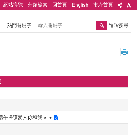
網站導覽
分類檢索
回首頁
市府首頁
English
搜尋
熱門關鍵字
進階搜尋
題
午保護愛人你和我 ◕‿◕
書