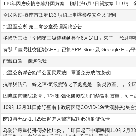
110年因應疫情急難紓困方案，預計於6月7日開放線上申請
全民防疫-臺南市政府133 項線上申辦業務安全又便利
北區區公所-第二辦公室受理業務公告
多國語言版「全國第三級警戒延長至6月14日」來了!，歡迎轉發
有關「臺灣社交距離APP」已於APP Store 及 Gooogle 
配戴口罩，保護你我
北區公所聯合勸導公園民眾戴口罩避免形成防疫破口
抗旱與防汛一線之隔-氣候變遷之下處處是「防災教室」， 全民做
因應國內醫院疫情，1/20起強化醫療院所門禁管制措施，每日
109年12月31日修訂臺南市政府因應COVID-19(武漢肺炎
防疫再升級-1月25日起進入醫療院所必須刷健保卡
為防治嚴重特殊傳染性肺炎，自即日起至中華民國110年2月