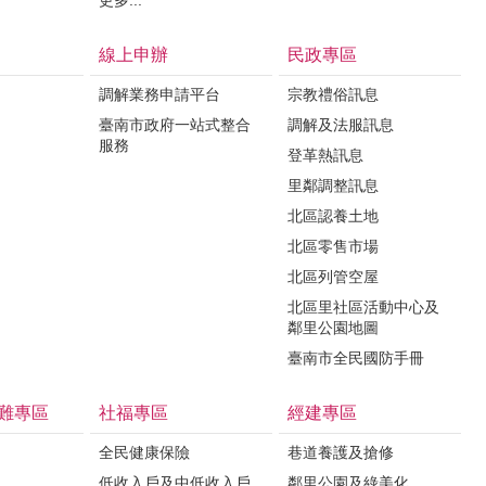
更多...
線上申辦
民政專區
調解業務申請平台
宗教禮俗訊息
臺南市政府一站式整合
調解及法服訊息
服務
登革熱訊息
里鄰調整訊息
北區認養土地
北區零售市場
北區列管空屋
北區里社區活動中心及
鄰里公園地圖
臺南市全民國防手冊
難專區
社福專區
經建專區
全民健康保險
巷道養護及搶修
低收入戶及中低收入戶
鄰里公園及綠美化