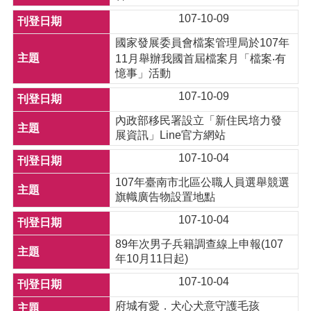
107-10-09
國家發展委員會檔案管理局於107年
11月舉辦我國首屆檔案月「檔案‧有
憶事」活動
107-10-09
內政部移民署設立「新住民培力發
展資訊」Line官方網站
107-10-04
107年臺南市北區公職人員選舉競選
旗幟廣告物設置地點
107-10-04
89年次男子兵籍調查線上申報(107
年10月11日起)
107-10-04
府城有愛．犬心犬意守護毛孩