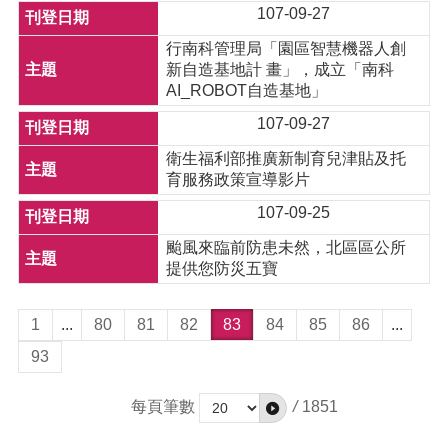
107-09-27
行南科管理局「園區智慧機器人創
新自造基地計 畫」，成立「南科
AI_ROBOT自造基地」
107-09-27
衛生福利部推廣新制育兒津貼及托
育服務政策宣導影片
107-09-25
颱風來臨前防患未然，北區區公所
提供您防災五寶
1
...
80
81
82
83
84
85
86
...
93
每頁筆數
/
1851